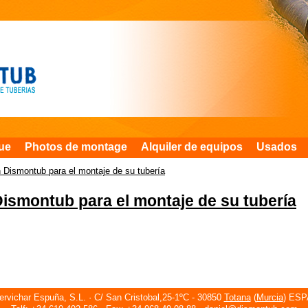
ue
Photos de montage
Alquiler de equipos
Usados
 Dismontub para el montaje de su tubería
ismontub para el montaje de su tubería
rvichar Espuña, S.L. · C/ San Cristobal,25-1ºC - 30850
Totana
(
Murcia
) ES