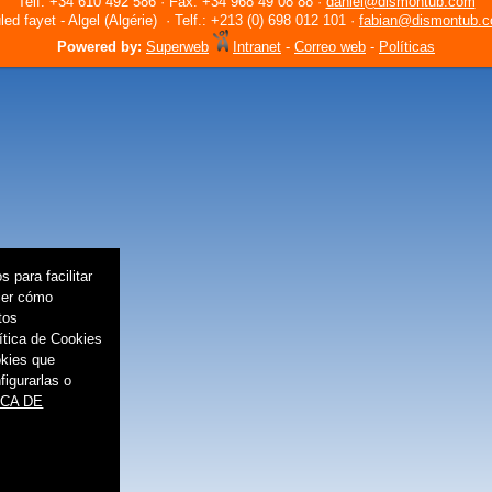
Telf: +34 610 492 586 · Fax: +34 968 49 08 88 ·
daniel@dismontub.com
led fayet - Algel (Algérie) · Telf.: +213 (0) 698 012 101 ·
fabian@dismontub.
Powered by:
Superweb
Intranet
-
Correo web
-
Políticas
 para facilitar
cer cómo
tos
lítica de Cookies
okies que
igurarlas o
ICA DE