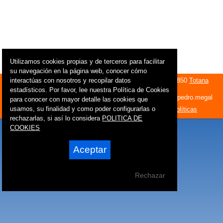
Utilizamos cookies propias y de terceros para facilitar
su navegación en la página web, conocer cómo
interactúas con nosotros y recopilar datos
© Servichar Espuña, S.L. · C/ San Cristobal,25-1ºC - 30850
Totana
(
Murcia
) ESPAÑA
estadísticos. Por favor, lee nuestra Política de Cookies
Telf: +91 97650 53993 ·
pedro@dismontub.com
· skype: pedro.megal
para conocer con mayor detalle las cookies que
usamos, su finalidad y como poder configurarlas o
Powered by:
Superweb
Intranet
-
Correo web
-
Políticas
rechazarlas, si así lo considera
POLITICA DE
COOKIES
Aceptar
Rechazar